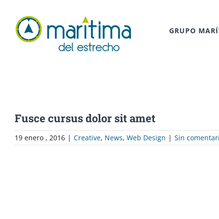
Saltar
al
contenido
GRUPO MARÍ
Fusce cursus dolor sit amet
19 enero , 2016
|
Creative
,
News
,
Web Design
|
Sin comentar
Ver
imagen
más
grande