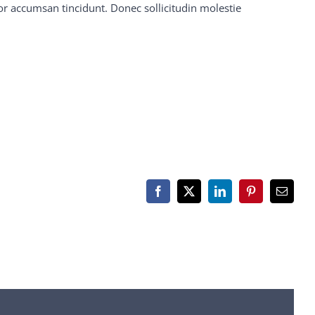
r accumsan tincidunt. Donec sollicitudin molestie
Facebook
Twitter
LinkedIn
Pinterest
Correo
electró